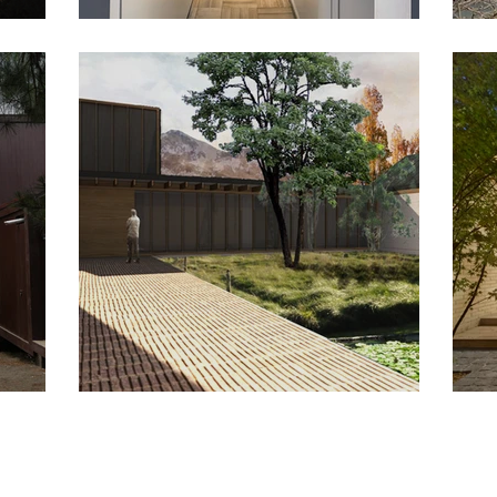
Remodelación SDM 72
uzar
Casa Berthold Vial