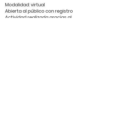
Modalidad: virtual
Abierta al público con registro
Actividad realizada gracias al
apoyo del Ministerio de las
Culturas, las Artes y el
Patrimonio de Chile
Registro gratis disponible
< Previous News
Next News >
Santiago / Patagonia, Chile.
© OF Arquitectos 2026